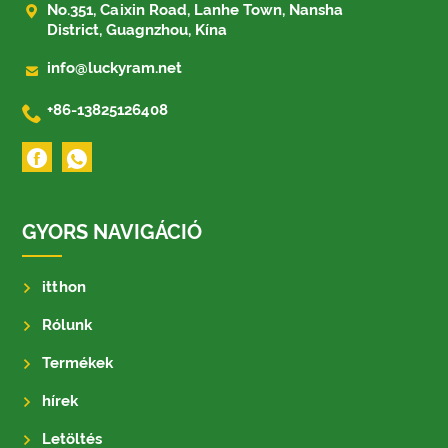

No.351, Caixin Road, Lanhe Town, Nansha
District, Guagnzhou, Kína

info@luckyram.net

+86-13825126408
GYORS NAVIGÁCIÓ
itthon
Rólunk
Termékek
hírek
Letöltés