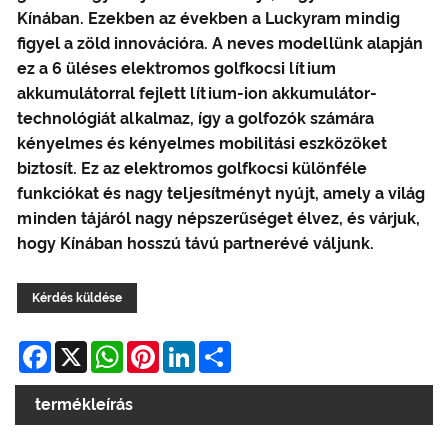
Kínában. Ezekben az években a Luckyram mindig
figyel a zöld innovációra. A neves modellünk alapján
ez a 6 üléses elektromos golfkocsi lítium
akkumulátorral fejlett lítium-ion akkumulátor-
technológiát alkalmaz, így a golfozók számára
kényelmes és kényelmes mobilitási eszközöket
biztosít. Ez az elektromos golfkocsi különféle
funkciókat és nagy teljesítményt nyújt, amely a világ
minden tájáról nagy népszerűséget élvez, és várjuk,
hogy Kínában hosszú távú partnerévé váljunk.
Kérdés küldése
Facebook
X
WhatsApp
Pinterest
LinkedIn
Share
termékleírás