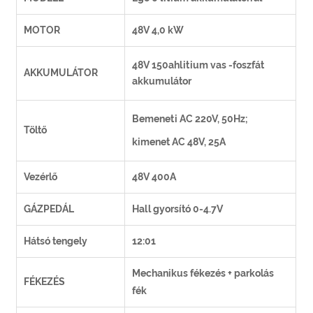
MOTOR
48V 4,0 kW
48V 150ahlitium vas -foszfát
AKKUMULÁTOR
akkumulátor
Bemeneti AC 220V, 50Hz;
Töltő
kimenet AC 48V, 25A
Vezérlő
48V 400A
GÁZPEDÁL
Hall gyorsító 0-4.7V
Hátsó tengely
12:01
Mechanikus fékezés + parkolás
FÉKEZÉS
fék