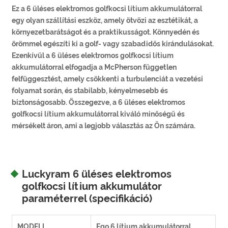
Ez a 6 üléses elektromos golfkocsi lítium akkumulátorral
egy olyan szállítási eszköz, amely ötvözi az esztétikát, a
környezetbarátságot és a praktikusságot. Könnyedén és
örömmel egészíti ki a golf- vagy szabadidős kirándulásokat.
Ezenkívül a 6 üléses elektromos golfkocsi lítium
akkumulátorral elfogadja a McPherson független
felfüggesztést, amely csökkenti a turbulenciát a vezetési
folyamat során, és stabilabb, kényelmesebb és
biztonságosabb. Összegezve, a 6 üléses elektromos
golfkocsi lítium akkumulátorral kiváló minőségű és
mérsékelt áron, ami a legjobb választás az Ön számára.
Luckyram 6 üléses elektromos
golfkocsi lítium akkumulátor
paraméterrel (specifikáció)
MODELL
Ego 6 lítium akkumulátorral