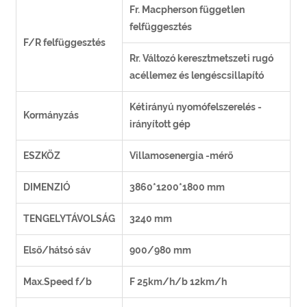
Fr. Macpherson független
felfüggesztés
F/R felfüggesztés
Rr. Változó keresztmetszeti rugó
acéllemez és lengéscsillapító
Kétirányú nyomófelszerelés -
Kormányzás
irányított gép
ESZKÖZ
Villamosenergia -mérő
DIMENZIÓ
3860*1200*1800 mm
TENGELYTÁVOLSÁG
3240 mm
Első/hátsó sáv
900/980 mm
Max.Speed f/b
F 25km/h/b 12km/h