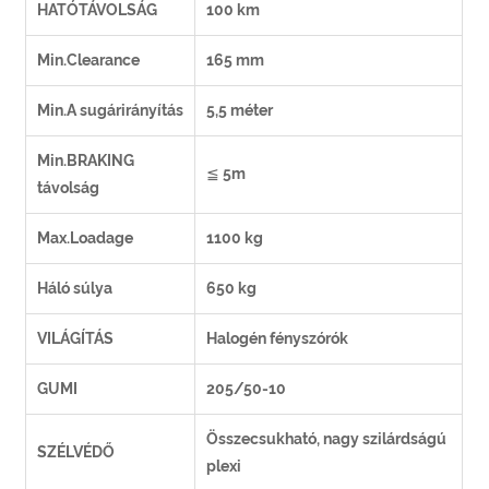
HATÓTÁVOLSÁG
100 km
Min.Clearance
165 mm
Min.A sugárirányítás
5,5 méter
Min.BRAKING
≦ 5m
távolság
Max.Loadage
1100 kg
Háló súlya
650 kg
VILÁGÍTÁS
Halogén fényszórók
GUMI
205/50-10
Összecsukható, nagy szilárdságú
SZÉLVÉDŐ
plexi