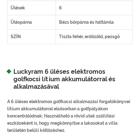
Ülések
6
Üléspárna
Bézs bőrpárna és háttámla
SZÍN
Tiszta fehér, erdőzöld, pezsgő
Luckyram 6 üléses elektromos
golfkocsi lítium akkumulátorral és
alkalmazásával
A 6 üléses elektromos golfkocsi alkalmazási forgatókönyvei
lítium akkumulátorral elsősorban a golfpályákon
koncentrálódnak; Használható a rövid utak szállítási
eszközeként is, hogy megkönnyítse a lakosokat a villa
területén belüli költözéshez.