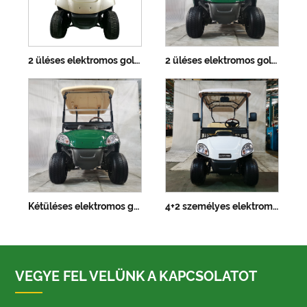
2 üléses elektromos golfkocsi
2 üléses elektromos golfkocsi lítium akkumulátorral
Kétüléses elektromos golfkocsi lítium akkumulátorral – testreszabható színek
4+2 személyes elektromos golfkocsi
VEGYE FEL VELÜNK A KAPCSOLATOT