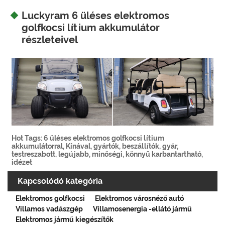
Luckyram 6 üléses elektromos
golfkocsi lítium akkumulátor
részleteivel
Hot Tags: 6 üléses elektromos golfkocsi lítium
akkumulátorral, Kínával, gyártók, beszállítók, gyár,
testreszabott, legújabb, minőségi, könnyű karbantartható,
idézet
Kapcsolódó kategória
Elektromos golfkocsi
Elektromos városnéző autó
Villamos vadászgép
Villamosenergia -ellátó jármű
Elektromos jármű kiegészítők