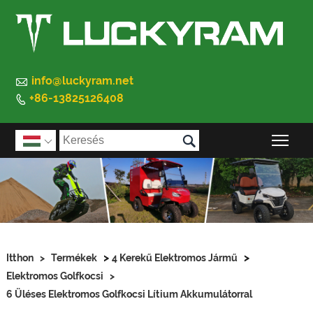

info@luckyram.net
+86-13825126408


A f

>
>
Itthon
>
Termékek
4 Kerekű Elektromos Jármű
Elektromos Golfkocsi
>
6 Üléses Elektromos Golfkocsi Lítium Akkumulátorral