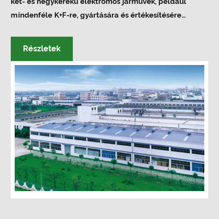
két- és négykerekű elektromos járművek, például
mindenféle K+F-re, gyártására és értékesítésére
szakosodott.
motorkerékpár, elektromos golfkocsi,
UTV, ATV
. 2023-ban a LuckyRam egy egyedülálló,
Részletek
nagy teljesítményű elektromos lánctalpas
járművet bocsátott a világ rendelkezésére, ETV-
TANK néven. A gyár elkötelezett a kiváló
minőségű, finom, különleges, új termékek,
valamint az ellátási sebesség, a tökéletes
szolgáltatási minőség iránt. Támogatjuk a
minimális rendelési mennyiséget is, hogy az
ügyfél először megértse, hogy együtt fejlődünk,
és megvalósítja a win-win együttműködést!