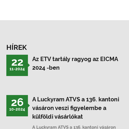
HÍREK
22
Az ETV tartály ragyog az EICMA
2024 -ben
11-2024
26
A Luckyram ATVS a 136. kantoni
vásáron veszi figyelembe a
10-2024
külföldi vásárlókat
A Luckyram ATVS a 136. kantoni vásáron