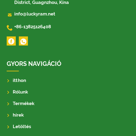
District, Guagnzhou, Kína

info@luckyram.net

+86-13825126408
GYORS NAVIGÁCIÓ
itthon
Rólunk
Termékek
hírek
Letöltés