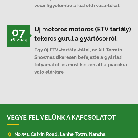
veszi figyelembe a külföldi vásárlókat
07
Új motoros motoros (ETV tartály)
tekercs gurul a gyártósorról
06-2024
Egy új ETV -tartály -tétel, az All Terrain
Snownes sikeresen befejezte a gyártási
folyamatot, és most készen áll a piacokra
való elérésre
VEGYE FEL VELÜNK A KAPCSOLATOT

No.351, Caixin Road, Lanhe Town, Nansha