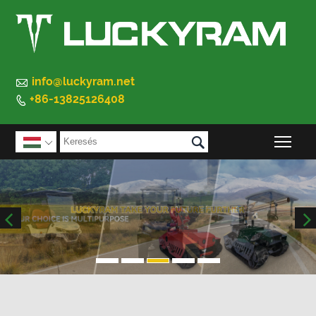

info@luckyram.net
+86-13825126408


A f
