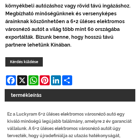
környékbeli autózáshoz vagy rövid távú ingázáshoz.
Megbízható minőségünknek és versenyképes
árainknak köszönhetően a 6+2 üléses elektromos
városnéző autót a világ több mint 60 országába
exportálták. Bízunk benne, hogy hosszú távú
partnere lehetünk Kínában.
Kérdés küldése
Facebook
X
WhatsApp
Pinterest
LinkedIn
Share
termékleírás
Ez a Luckyram 6+2 üléses elektromos városnéző autó egy
kiváló minőségű legújabb találmány, amelyre 2 év garanciát
vállalunk. A 6+2 üléses elektromos városnéző autót úgy
tervezték, hogy újradefiniálja az utazás hatékonyságát,