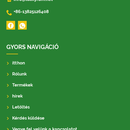

+86-13825126408
GYORS NAVIGÁCIÓ
itthon
Rólunk
Termékek
hírek
Letöltés
Kérdés küldése
Vegye fel velünk a kapcsolatot