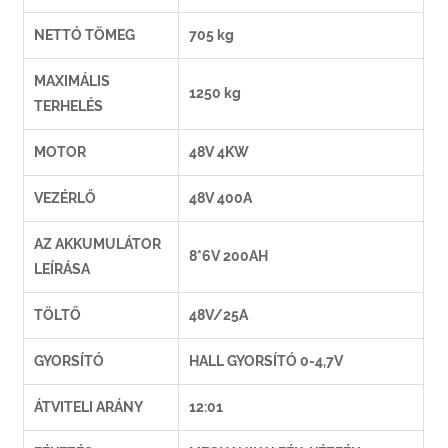
NETTÓ TÖMEG
705 kg
MAXIMÁLIS
1250 kg
TERHELÉS
MOTOR
48V 4KW
VEZÉRLŐ
48V 400A
AZ AKKUMULÁTOR
8*6V 200AH
LEÍRÁSA
TÖLTŐ
48V/25A
GYORSÍTÓ
HALL GYORSÍTÓ 0-4,7V
ÁTVITELI ARÁNY
12:01