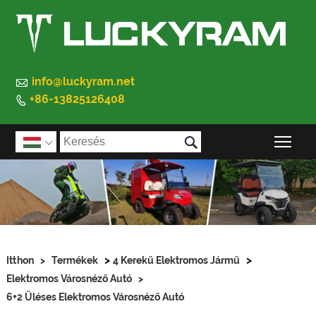

info@luckyram.net
+86-13825126408


A f

>
>
Itthon
>
Termékek
4 Kerekű Elektromos Jármű
Elektromos Városnéző Autó
>
6+2 Üléses Elektromos Városnéző Autó