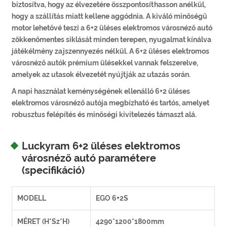
biztosítva, hogy az élvezetére összpontosíthasson anélkül,
hogy a szállítás miatt kellene aggódnia. A kiváló minőségű
motor lehetővé teszi a 6+2 üléses elektromos városnéző autó
zökkenőmentes siklását minden terepen, nyugalmat kínálva
játékélmény zajszennyezés nélkül. A 6+2 üléses elektromos
városnéző autók prémium ülésekkel vannak felszerelve,
amelyek az utasok élvezetét nyújtják az utazás során.
A napi használat keménységének ellenálló 6+2 üléses
elektromos városnéző autója megbízható és tartós, amelyet
robusztus felépítés és minőségi kivitelezés támaszt alá.
Luckyram 6+2 üléses elektromos
városnéző autó paramétere
(specifikáció)
MODELL
EGO 6+2S
MÉRET (H*Sz*H)
4290*1200*1800mm