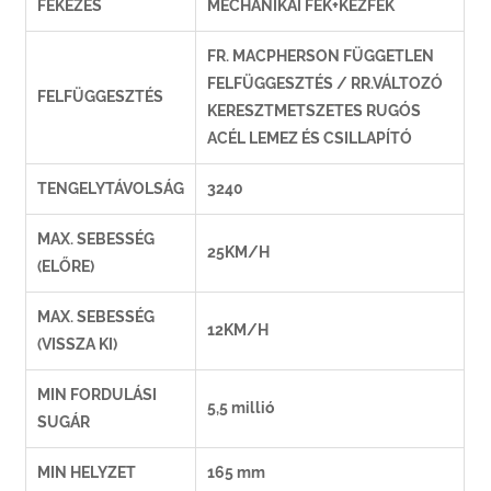
FÉKEZÉS
MECHANIKAI FÉK+KÉZFÉK
FR. MACPHERSON FÜGGETLEN
FELFÜGGESZTÉS / RR.VÁLTOZÓ
FELFÜGGESZTÉS
KERESZTMETSZETES RUGÓS
ACÉL LEMEZ ÉS CSILLAPÍTÓ
TENGELYTÁVOLSÁG
3240
MAX. SEBESSÉG
25KM/H
(ELŐRE)
MAX. SEBESSÉG
12KM/H
(VISSZA KI)
MIN FORDULÁSI
5,5 millió
SUGÁR
MIN HELYZET
165 mm