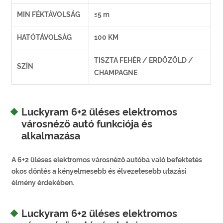
MIN FÉKTÁVOLSÁG
≤5 m
HATÓTÁVOLSÁG
100 KM
TISZTA FEHÉR / ERDŐZÖLD /
SZÍN
CHAMPAGNE
Luckyram 6+2 üléses elektromos
városnéző autó funkciója és
alkalmazása
A 6+2 üléses elektromos városnéző autóba való befektetés
okos döntés a kényelmesebb és élvezetesebb utazási
élmény érdekében.
Luckyram 6+2 üléses elektromos