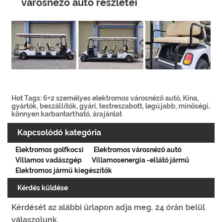
városnéző autó részletei
Hot Tags: 6+2 személyes elektromos városnéző autó, Kína,
gyártók, beszállítók, gyári, testreszabott, legújabb, minőségi,
könnyen karbantartható, árajánlat
Kapcsolódó kategória
Elektromos golfkocsi
Elektromos városnéző autó
Villamos vadászgép
Villamosenergia -ellátó jármű
Elektromos jármű kiegészítők
Kérdés küldése
Kérdését az alábbi űrlapon adja meg. 24 órán belül
válaszolunk.