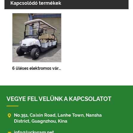
Kapcsolódó termékek
6 üléses elektromos városnéző autó
VEGYE FEL VELÜNK A KAPCSOLATOT

No.351, Caixin Road, Lanhe Town, Nansha
District, Guagnzhou, Kína

info@luckyram.net